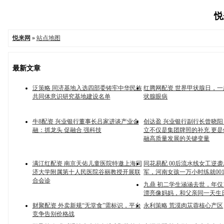
悦
悦来网
»
站点地图
最新文章
泛策略 同济基地入选四部委铸牢中华民族
红腾网配资 世界甲状腺日，
共同体意识研究基地建设名单
状腺眼病
牛8配资 兴业银行董事长吕家进谈产业金
创达盈 兴业银行副行长曾晓阳
融：抓龙头 促融合 强科技
立不仅是集团牌照的补充 更
融高质量发展的关键变量
满江红配资 南京天佑儿童医院特邀上海同
同花易配 00后流水线女工逆
济大学附属第十人民医院谷丽教授开展联
军，河南女孩一万小时练就00
合会诊
九鼎 初二学生涵涵去世，年仅
漂亮像妈妈，和父亲同一天生
财聚配资 外卖新规“无堂食”需标识，平台
永利策略 荒漠肉苁蓉核心产区
竞争告别价格战