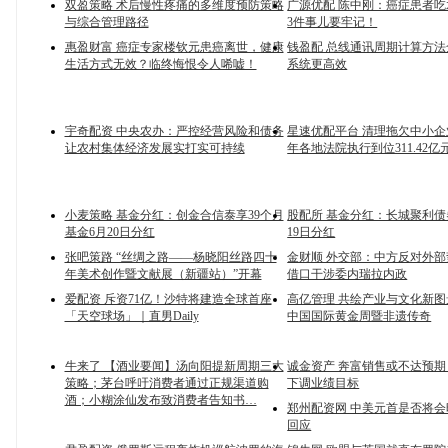
双盈策略 术后慢性疼痛的多维度预防策略
广源优配 陈中刚：癌症患者
与综合管理路径
3件事儿要牢记！
惠盈财富 癌症专家楼钦元患癌离世，健康
钱盈配 总线通讯周期计算方
生活方式无效？临终悔恨令人唏嘘！
系统更高效
宇奇配资 中央农办：严控经营风险和债务
星速优配平台 清理拖欠中小企业
让农村集体经济发展实打实可持续
年各地法院执行到位311.42亿
小麦策略 基金分红：创金合信泰享39个月
股配所 基金分红：长城聚利债
基金6月20日分红
19日分红
张吧策路 “丝绸之路——杨晓阳丝路四十
金财顺 外交部：中方反对外
年美术创作暨文献展（新疆站）”开幕
借口干涉委内瑞拉内政
爱配资 斥资71亿！沙特将建造全球首座
高亿管理 共绘产业与文化新
「天空球场」｜直男Daily
中国国际黄金周暨非遗传奇
牛来了 【酒业要闻】汤向阳提新周期三大
诚金资产 奔富销售或不达预
策略；茅台呼吁消费者通过正规渠道购
下调业绩目标
酒；小糊涂仙发布致消费者告知书…
郑州配资网 中美元首是否将
回应