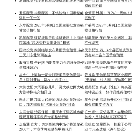
君盈配资 俄罗斯远程轰炸机巡航波罗的海
锦牛网 欧盟与英国就直布罗
成政治协议
升富配资 均衡配置，不惧波动！国泰稳健
金策宝 沸腾！“9·24”一周年
添利十问十答
找到了
永华配资 2025年6月9日全国主要批发市场
广盛网 2025年6月9日全国主
甘薯价格行情
橙价格行情
凯耀配资 破局虚拟货币追赃难题！上海法
创赢策略 年内第六次搁浅，
院落地 “境内委托香港处置” 模式
不作调整
国鸣投资 四川继续发布暴雨黄色预警 未来
天宇配资 四川4个县区地灾预
三天川东北降雨连连
另有48个县市区黄色预警
股海策略 午评|国内期货主力合约涨多跌少
91快牛 美债跑赢全球其他主要
焦煤涨超5%
储新一轮宽松周期启动在即
星火牛 上海迪士尼最好玩项目突传新消
云操盘 安信游智慧景区小程
息！限时开放，网友：必须冲！
“无接触、快入园、深体验” 智
大御优配 大同耍孩儿和广灵大秧歌两大地
联美配资 肖战《诛仙》将央
方剧种惊艳亮相昆山
闹钟设起来！好作品经得住时
融金汇银 加拿大代表团访华谈油菜籽出
星合证券 深圳放开8区住宅限
口，加内部掀起“汽车换油菜籽”讨论
积金提取支持力度
东润金融 治违保畅！重庆市江津区城市管
广州米牛 安切洛蒂：会继续派
理局开展停车秩序专项整治行动
首发；是时候结束冠军荒了
点赢通 官方：切尔西续约中场小将迪尔至
倍操盘 复星医药：控股子公
2030年，本赛季将租借荷甲福伦丹
业与Sitala达成《许可协议》